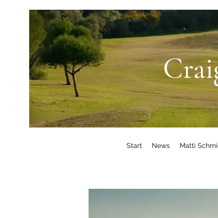
Crai
Start
News
Matti Schm