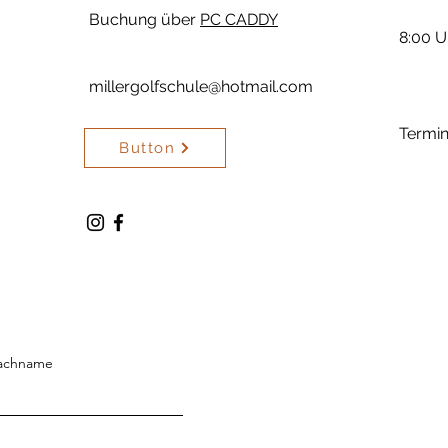
Buchung über
PC CADDY
8:00 U
millergolfschule@hotmail.com
Termin
Button
achname